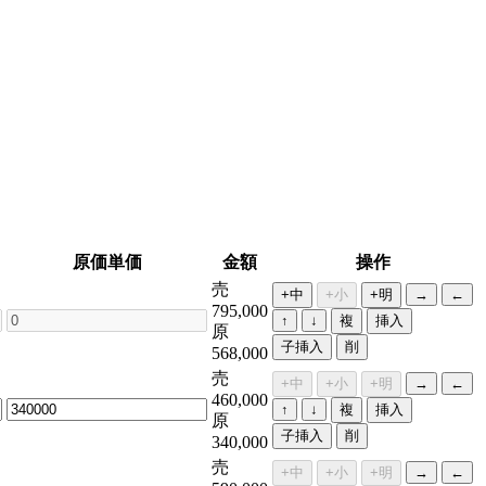
原価単価
金額
操作
売
+中
+小
+明
→
←
795,000
↑
↓
複
挿入
原
子挿入
削
568,000
売
+中
+小
+明
→
←
460,000
↑
↓
複
挿入
原
子挿入
削
340,000
売
+中
+小
+明
→
←