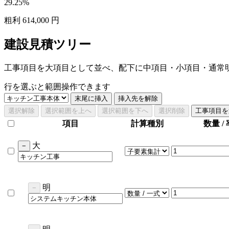
29.25%
粗利 614,000 円
建設見積ツリー
工事項目を大項目として並べ、配下に中項目・小項目・通常
行を選ぶと範囲操作できます
末尾に挿入
挿入先を解除
選択解除
選択範囲を上へ
選択範囲を下へ
選択削除
工事項目を
項目
計算種別
数量 / 
大
−
明
−