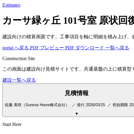
Estimates
カーサ緑ヶ丘 101号室 原状回
建設向けの積算画面です。工事項目を軸に明細を積み上げ、
portal へ戻る
PDF プレビュー
PDF ダウンロード
一覧へ戻る
Construction Site
この画面は建設向け見積サイトです。共通基盤の上に積算型 U
建設一覧へ戻る
見積情報
佐藤 美咲（Sunrise Home株式会社） ／ 発行 2026/03/
▼
Start Here