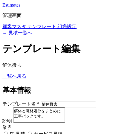
Estimates
管理画面
顧客マスタ
テンプレート
組織設定
← 見積一覧へ
テンプレート編集
解体撤去
一覧へ戻る
基本情報
テンプレート名
*
説明
業界
IT 見積
サービス見積